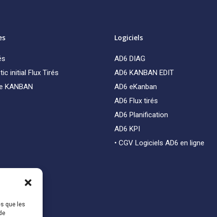
es
Logiciels
és
AD6 DIAG
ic initial Flux Tirés
AD6 KANBAN EDIT
de KANBAN
AD6 eKanban
AD6 Flux tirés
AD6 Planification
AD6 KPI
• CGV Logiciels AD6 en ligne
es que les
de