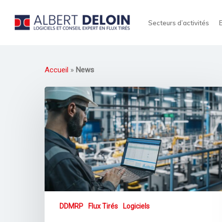
Secteurs d’activités
Accueil
»
News
DDMRP
Flux Tirés
Logiciels