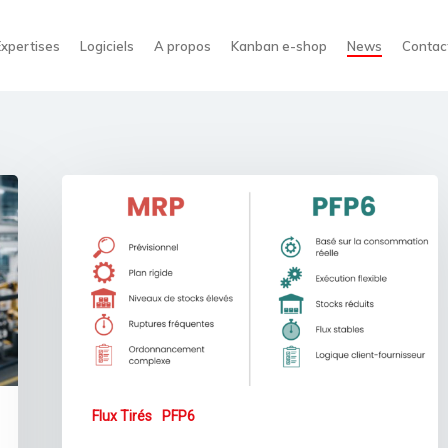
Expertises
Logiciels
A propos
Kanban e-shop
News
Contac
Flux Tirés
PFP6