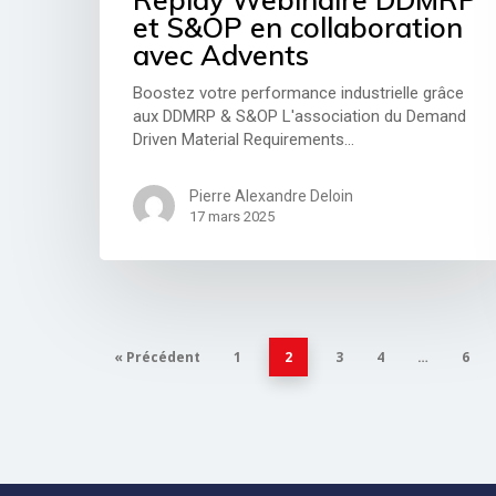
et S&OP en collaboration
avec Advents
Boostez votre performance industrielle grâce
aux DDMRP & S&OP L'association du Demand
Driven Material Requirements…
Pierre Alexandre Deloin
17 mars 2025
« Précédent
1
2
3
4
…
6