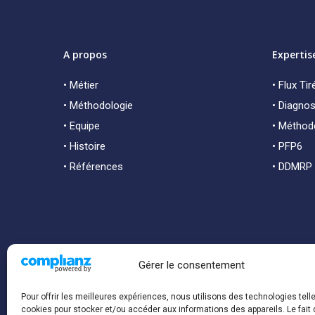
A propos
Expertis
• Métier
• Flux Tir
• Méthodologie
• Diagnost
• Equipe
• Métho
• Histoire
• PFP6
• Références
• DDMRP
Gérer le consentement
Pour offrir les meilleures expériences, nous utilisons des technologies tell
cookies pour stocker et/ou accéder aux informations des appareils. Le fait 