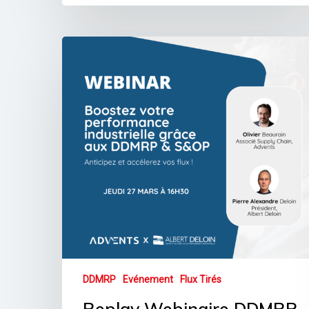
DDMRP
Evénement
Flux Tirés
Replay Webinaire DDMRP