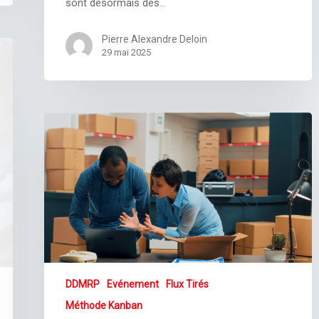
sont désormais des…
Pierre Alexandre Deloin
29 mai 2025
DDMRP
Evénement
Flux Tirés
Méthode Kanban