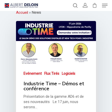
Accueil
»
News
Hit enter to search or ESC to close
Evénement
Flux Tirés
Logiciels
Industrie Time – Démos et
conférence
Présentation de la gamme AD6 et de
ses nouveautés Le 17 juin, nous
serons…