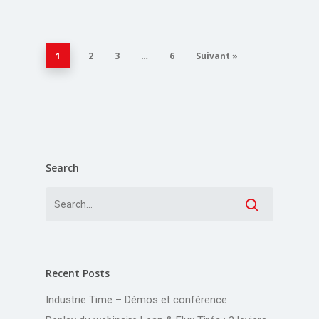
1
2
3
…
6
Suivant »
Search
Recent Posts
Industrie Time – Démos et conférence