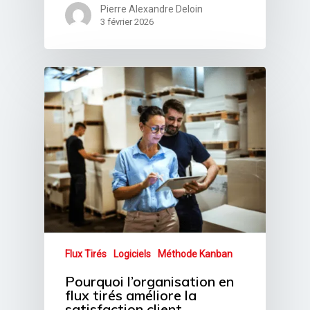
Pierre Alexandre Deloin
3 février 2026
Secteurs d’activité
ÉLECTRONIQUE
Expertises
AÉRONAUTIQUE
FLUX TIRÉS
Logiciels
SANTÉ
DIAG INITIAL FLUX TI
AD6 DIAG
A propos
AUTRES (EN COURS)
MÉTHODE KANBAN
AD6 KANBAN EDIT
Kanban e-shop
PFP6
AD6 eKANBAN
News
DDMRP
AD6 FLUX TIRÉS
Flux Tirés
Logiciels
Méthode Kanban
Contact
AD6 PLANIFICATION
Pourquoi l’organisation en
flux tirés améliore la
AD6 KPI
satisfaction client